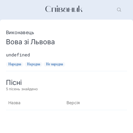
Співаник
Виконавець
Вова зі Львова
undefined
Народна
Народна
Не народна
Пісні
5
пісень знайдено
Назва
Версія