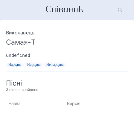
Співаник
Виконавець
Самая-Т
undefined
Народна
Народна
Не народна
Пісні
3
пісень знайдено
Назва
Версія