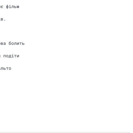
нє фiльм
iв.
ова болить
и подiти
альто