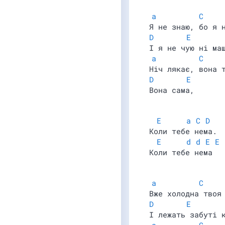
a
C
Я не знаю, бо я 
D
E
І я не чую ні ма
a
C
Нiч лякає, вона 
D
E
Вона сама,
E
a
C
D
Коли тебе нема.
E
d
d
E
E
Коли тебе нема
a
C
Вже холодна твоя
D
E
І лeжать забутi 