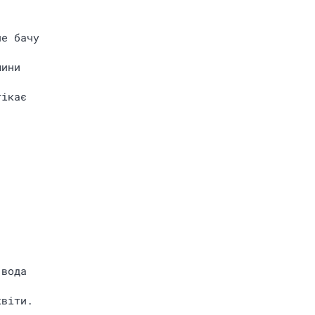
не бачу
шини
тiкає
 вода
квiти.