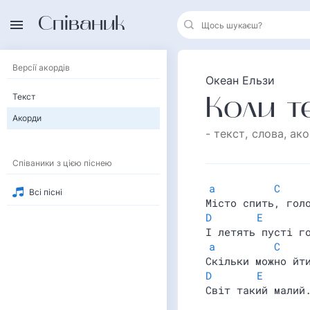
Співаник
Версії акордів
Океан Ельзи
Текст
Коли т
Акорди
- текст, слова
, ак
Співаники з цією піснею
a
C
Всі пісні
Мiсто спить, гол
D
E
І летять пусті г
a
C
Скiльки можно йт
D
E
Свiт такий малий