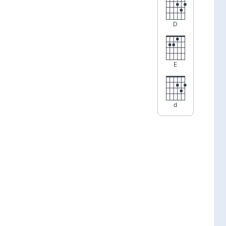
D
E
d