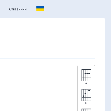
Співаники
a
C