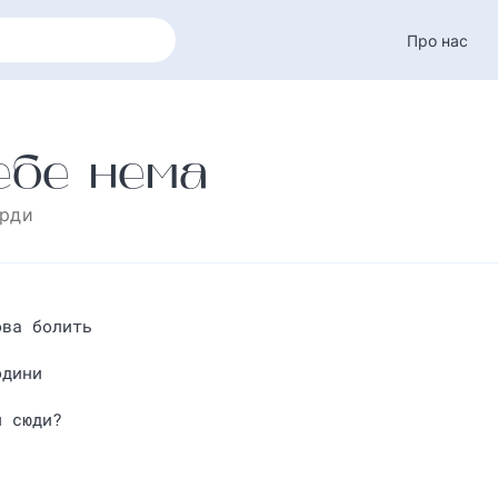
Про нас
ебе нема
орди
ова болить
одини
и сюди?
.