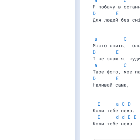
a
C
Я побачу в остан
D
E
Для людей без сн
a
C
Мiсто спить, гол
D
E
І не знаю я, куд
a
C
Твоє фото, моє п
D
E
Наливай сама,
E
a
C
D
Коли тебе нема.
E
d
d
E
E
Коли тебе нема