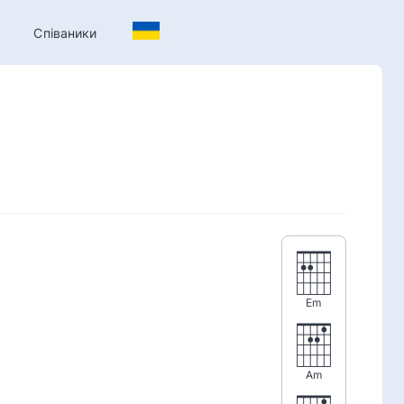
Співаники
Em
Am