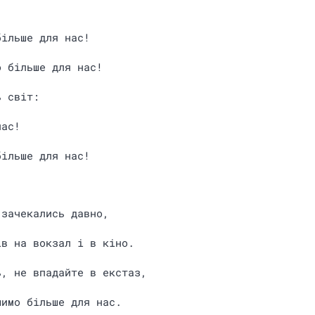
більше для нас!
о більше для нас!
ь світ:
час!
більше для нас!
 зачекались давно,
ів на вокзал і в кіно.
ь, не впадайте в екстаз,
шимо більше для нас.