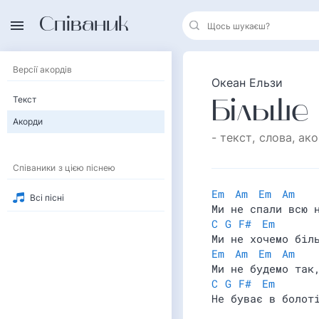
Співаник
Версії акордів
Океан Ельзи
Текст
Більше
Акорди
- текст, слова
, ак
Співаники з цією піснею
Em
Am
Em
Am
Всі пісні
Ми не спали всю 
C
G
F#
Em
Ми не хочемо біл
Em
Am
Em
Am
Ми не будемо так
C
G
F#
Em
Не буває в болот