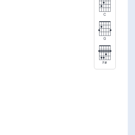
C
G
F#