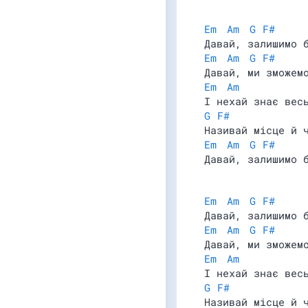
Em
Am
G
F#
Давай, залишимо 
Em
Am
G
F#
Давай, ми зможем
Em
Am
І нехай знає вес
G
F#
Називай місце й 
Em
Am
G
F#
Давай, залишимо 
Em
Am
G
F#
Давай, залишимо 
Em
Am
G
F#
Давай, ми зможем
Em
Am
І нехай знає вес
G
F#
Називай місце й 