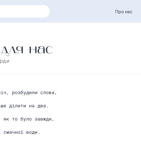
Про нас
 для нас
орди
ніч, розбудили слова,
ьше ділити на два.
, як то було завжди,
і смачної води.