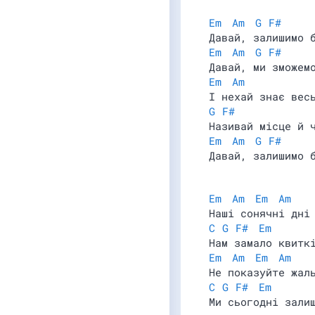
Em
Am
G
F#
Давай, залишимо 
Em
Am
G
F#
Давай, ми зможем
Em
Am
І нехай знає вес
G
F#
Називай місце й 
Em
Am
G
F#
Давай, залишимо 
Em
Am
Em
Am
Наші сонячні дні
C
G
F#
Em
Нам замало квитк
Em
Am
Em
Am
Не показуйте жал
C
G
F#
Em
Ми сьогодні зали