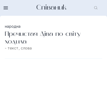
Співаник
народна
Пречистая Діва по світу
ходила
- текст, слова