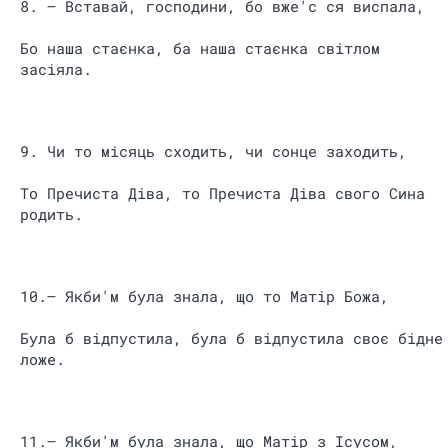
8. – Вставай, господини, бо вже'с ся виспала,
Бо наша стаєнка, ба наша стаєнка світлом
засіяла.
9. Чи то місяць сходить, чи сонце заходить,
То Пречиста Діва, то Пречиста Діва свого Сина
родить.
10.– Якби'м була знала, що то Матір Божа,
Була б відпустила, була б відпустила своє бідне
ложе.
11.– Якби'м була знала, що Матір з Ісусом,