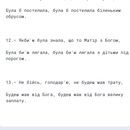
Була б постелила, була б постелила біленьким
обрусом.
12.– Якби'м була знала, що то Матір з Богом,
Була би'м лягала, була би'м лягала з дітьми під
порогом.
13.– Не бійсь, гоподар'ю, не будеш мав трату,
Будеш мав від Бога, будеш мав від Бога велику
заплату.