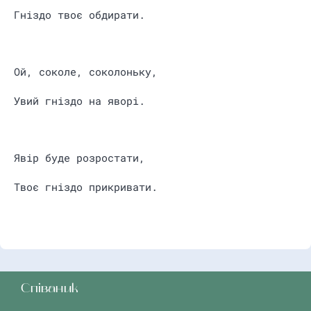
Гніздо твоє обдирати.
Ой, соколе, соколоньку,
Увий гніздо на яворі.
Явір буде розростати,
Твоє гніздо прикривати.
Співаник