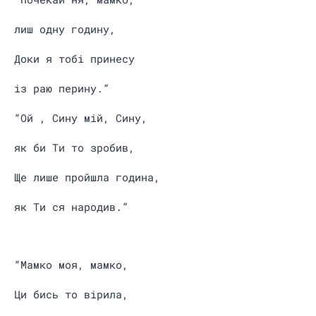
лиш одну годину,
Доки я тобі принесу
із раю перину.”
“Ой , Сину мій, Сину,
як би Ти то зробив,
Ще лише пройшла година,
як Ти ся народив.”
“Мамко моя, мамко,
Ци бись то вірила,