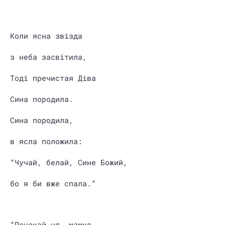
Коли ясна звізда
з неба засвітила,
Тоді пречистая Діва
Сина породила.
Сина породила,
в ясла положила:
“Чучай, белай, Сине Божий,
бо я би вже спала.”
“Почекай ня, мамко,