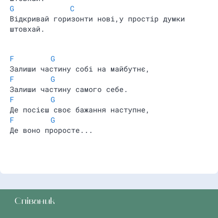
G
C
Відкривай горизонти нові,у простір думки
штовхай.
F
G
Залиши частину собі на майбутнє,
F
G
Залиши частину самого себе.
F
G
Де посієш своє бажання наступне,
F
G
Де воно проросте...
Співаник