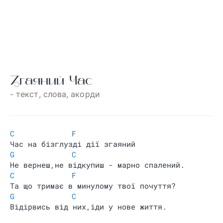
Згаяний Час
- текст, слова
, акорди
C
F
Час на бізглузді дії згаяний
G
C
Не вернеш,не відкупиш - марно спалений.
C
F
Та що тримає в минулому твої почуття?
G
C
Відірвись від них,іди у нове життя.