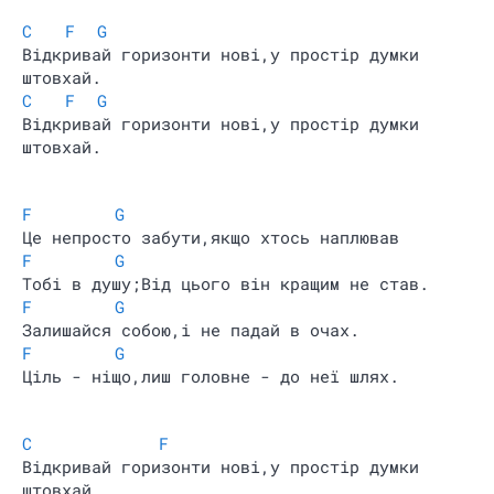
C
F
G
Відкривай горизонти нові,у простір думки
штовхай.
C
F
G
Відкривай горизонти нові,у простір думки
штовхай.
F
G
Це непросто забути,якщо хтось наплював
F
G
Тобі в душу;Від цього він кращим не став.
F
G
Залишайся собою,і не падай в очах.
F
G
Ціль - ніщо,лиш головне - до неї шлях.
C
F
Відкривай горизонти нові,у простір думки
штовхай.