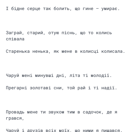
І бідне серце так болить, що гине — умирає.
Заграй, старий, отую піснь, що то колись
співала
Старенька ненька, як мене в колисці колисала.
Чаруй мені минувші дні, літа ті молодії.
Прегарні золотаві сни, той рай і ті надії.
Провадь мене ти звуком тим в садочок, де я
грався,
Чаруй і друзів всіх моїх, що ними я пишався.