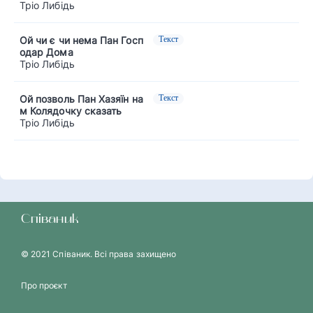
Тріо Либідь
Ой чи є чи нема Пан Госп
Текст
одар Дома
Тріо Либідь
Ой позволь Пан Хазяїн на
Текст
м Колядочку сказать
Тріо Либідь
Співаник
© 2021 Співаник. Всі права захищено
Про проєкт