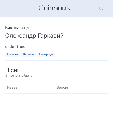
Співаник
Виконавець
Олександр Гаркавий
undefined
Народна
Народна
Не народна
Пісні
3
пісень знайдено
Назва
Версія