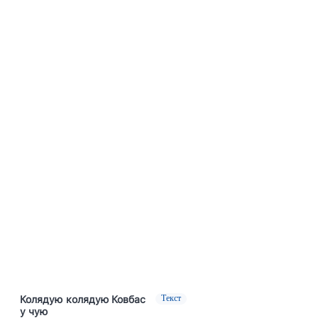
Колядую колядую Ковбас
Текст
у чую